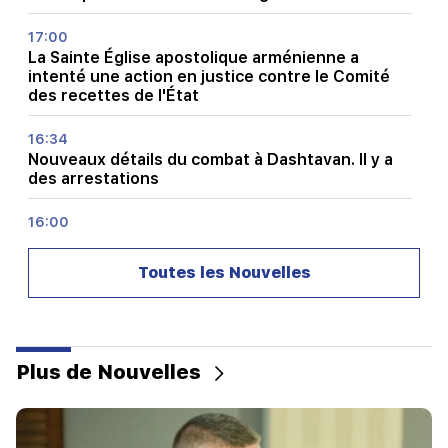
17:00
La Sainte Église apostolique arménienne a
intenté une action en justice contre le Comité
des recettes de l'État
16:34
Nouveaux détails du combat à Dashtavan. Il y a
des arrestations
16:00
Demain, il n'y aura pas de lumière pendant
longtemps dans plusieurs adresses à Erevan et
Toutes les Nouvelles
dans les marchés
15:34
Le principal problème de l’Arménie n’est pas
seulement le nikolisme. Avec Charmazan
Plus de Nouvelles
15:00
Situation d'urgence à Sevan. Détails: