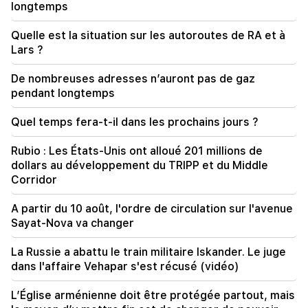
longtemps
12:09
Un combat qui rappelle un film d'action dans le
Quelle est la situation sur les autoroutes de RA et à
village de Dashtavan. il y a plus de 10 blessés
Lars ?
12:00
De nombreuses adresses n’auront pas de gaz
11 ans sans couper les cheveux. Un résident de
pendant longtemps
l'Inde a établi un record du monde de longueur
de cheveux
Quel temps fera-t-il dans les prochains jours ?
11:34
Rubio : Les États-Unis ont alloué 201 millions de
Les scientifiques ont découvert un champignon
dollars au développement du TRIPP et du Middle
qui provoque des hallucinations similaires chez
Corridor
des personnes de différents pays
A partir du 10 août, l'ordre de circulation sur l'avenue
11:00
Sayat-Nova va changer
Pas à la place d'un professeur. Le rôle idéal des
robots à l'école a été révélé
La Russie a abattu le train militaire Iskander. Le juge
dans l'affaire Vehapar s'est récusé (vidéo)
10:34
Les scientifiques ont découvert l'une des
L’Église arménienne doit être protégée partout, mais
caractéristiques clés du langage humain chez