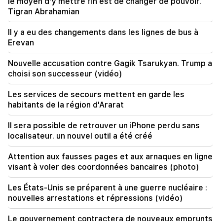
le moyen d’y mettre fin est de changer de pouvoir.
les oiseaux chanteurs
Tigran Abrahamian
10:00
Il y a eu des changements dans les lignes de bus à
Le spectacle le plus rare : un drone a filmé la
Erevan
naissance d'un cachalot au large des côtes
australiennes (vidéo)
Nouvelle accusation contre Gagik Tsarukyan. Trump a
choisi son successeur (vidéo)
01:49
Argam Abrahamyan a été détenu pendant deux
Les services de secours mettent en garde les
mois
habitants de la région d'Ararat
00:17
Il sera possible de retrouver un iPhone perdu sans
De nombreuses adresses n’auront pas de gaz
localisateur. un nouvel outil a été créé
pendant longtemps
Attention aux fausses pages et aux arnaques en ligne
visant à voler des coordonnées bancaires (photo)
Les États-Unis se préparent à une guerre nucléaire :
nouvelles arrestations et répressions (vidéo)
Le gouvernement contractera de nouveaux emprunts