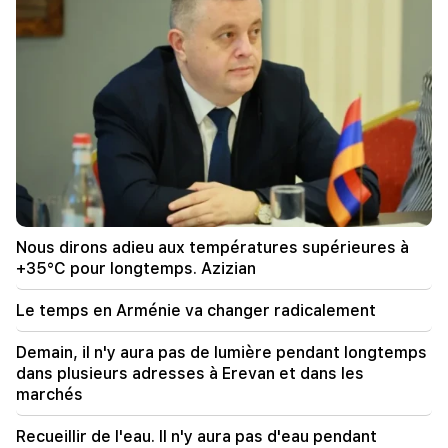
14:34
La Turquie peut transférer des missiles
balistiques américains vers l'Ukraine. les
quantités sont connues
14:00
Astrologie du tarot. à qui les cartes promettent
succès, changement et nouvelles opportunités
13:34
Recueillir de l'eau. Il n'y aura pas d'eau pendant
longtemps
Nous dirons adieu aux températures supérieures à
+35°C pour longtemps. Azizian
13:00
Le temps en Arménie va changer radicalement
Odessa est devenue la cible principale de
l’attaque massive nocturne russe. Il y a des
victimes
Demain, il n'y aura pas de lumière pendant longtemps
dans plusieurs adresses à Erevan et dans les
12:34
marchés
Quelle est la situation sur les autoroutes de RA
et à Lars ?
Recueillir de l'eau. Il n'y aura pas d'eau pendant