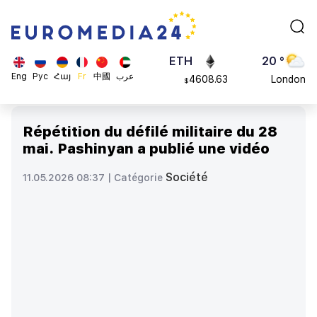
113082
Moscow
$
ADA
45 °
0.868816
Dubai
$
ETH
20 °
Eng
Рус
Հայ
Fr
中國
عرب
4608.63
London
$
SOL
26 °
213.76
Beijing
$
Répétition du défilé militaire du 28
23 °
mai. Pashinyan a publié une vidéo
Brussels
16 °
Société
11.05.2026 08:37 |
Catégorie
Rome
23 °
Madrid