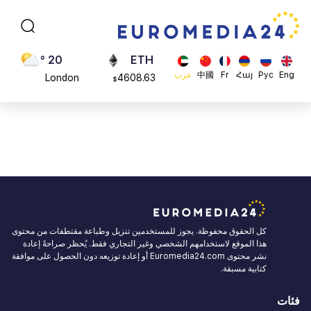
Moscow
113082
$
45 °
ADA
Dubai
0.868816
$
20 °
ETH
Eng
Рус
Հայ
Fr
中國
عرب
London
4608.63
$
26 °
SOL
Beijing
213.76
$
23 °
Brussels
16 °
Rome
23 °
Madrid
كل الحقوق محفوظة. يجوز للمستخدمين تنزيل وطباعة مقتطفات من محتوى
هذا الموقع لاستخدامهم الشخصي وغير التجاري فقط. يُحظر صراحةً إعادة
نشر محتوى Euromedia24.com أو إعادة توزيعه دون الحصول على موافقة
كتابية مسبقة.
فئات